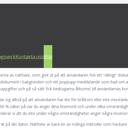
 att utvecklas
nsomware, spionprogram etc är under ständig utveckling, i jakten på att 
 att ge ut sina uppgifter för olika konton, t. ex. arbetsdator, e-postk
agsverk
Kontakta oss
Köp
oks på området. Detta innebär också att de som ligger bakom dessa löm
 av nätfiske, som gick ut på att användaren fick ett “viktigt” dokum
sligt dokument i bakgrunden och ett poppupp-meddelande som bad om
gsuppgifter och på så sätt fick bedragarna åtkomst till användarnas ko
ar sig alltså på att användaren har lite för bråttom eller inte misstänke
r 100 % säker på var du anger dina lösenord och under vilka omständi
enderar vi att du inte under några omständigheter anger några lösenor
rat på din dator. Nätfiske är bara en av många metoder som hackare a