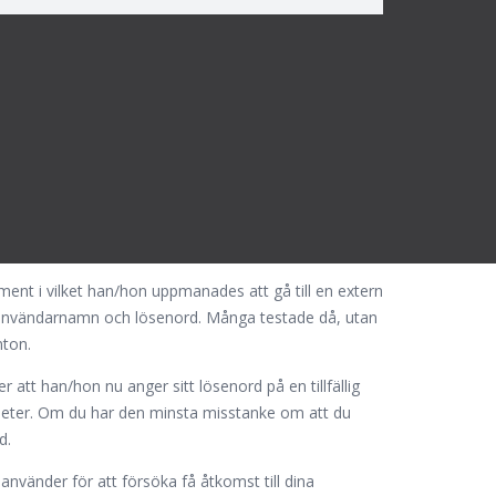
få åtkomst till personliga uppgifter för att dra
onto, Internetbank eller liknande. Idag känner de
ska program blir mer och mer kreativa i sina metoder
ent i vilket han/hon uppmanades att gå till en extern
 användarnamn och lösenord. Många testade då, utan
nton.
r att han/hon nu anger sitt lösenord på en tillfällig
gheter. Om du har den minsta misstanke om att du
d.
nvänder för att försöka få åtkomst till dina