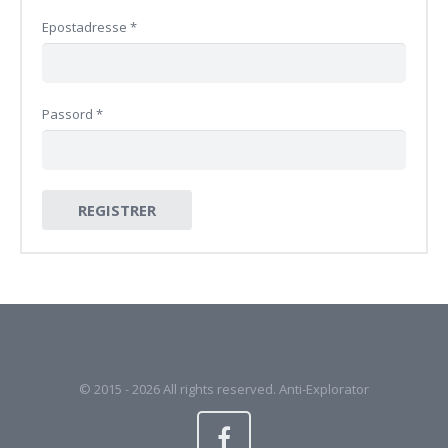
Epostadresse
*
Passord
*
© 2015 -
2026 All rights reserved. Anti-Explorator