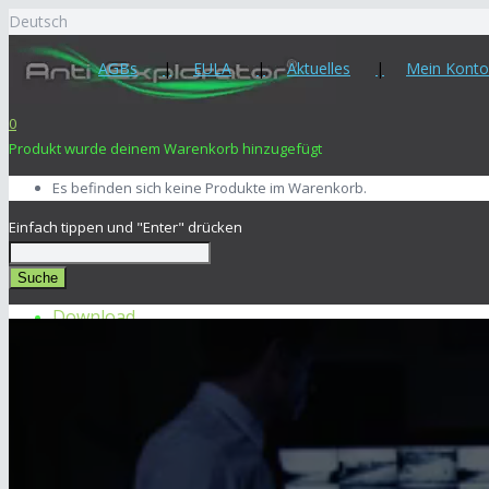
Deutsch
AGBs
EULA
Aktuelles
Mein Konto
0
Produkt
wurde deinem Warenkorb hinzugefügt
Es befinden sich keine Produkte im Warenkorb.
Einfach tippen und "Enter" drücken
Suche
Download
Über Anti Explorator
Sicherheits-enzyklopädie
Erreichen Sie uns
Hier Kaufen