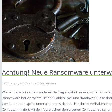
Achtung! Neue Ransomware unterw
February 8, 2017
Kenneth Jørgensen
Wie wir bereits in einem anderen Beitrag erwähnt haben, ist Ransomwar
Ranomware heißt “Pocorn Time”, “Golden Eye” und “Koolova”. Diese drei 
Computer Ihrer Opfer, unterscheiden sich jedoch in ihrem Verhalten. P
Computer infiziert. Mit dem Versrechen den eigenen Computer zu schon