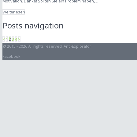
Motivation. Danke! Sollten Sie ein Problem haben,…
Weiterlesen
Posts navigation
<
1
2
3
4
>
© 2015 -
2026 All rights reserved. Anti-Explorator
Facebook